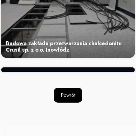
Budowa zakładu przetwarzania chalcedonitu
Crusil sp. z o.o. Inowłódz
Sprawowanie nadzoru inwestorskiego
nad budową stacji ładowania autobusów
elektrycznych w Piotrkowie Trybunalskim
Powrót