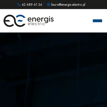
42 689 61 34
biuro@energis-electric.pl